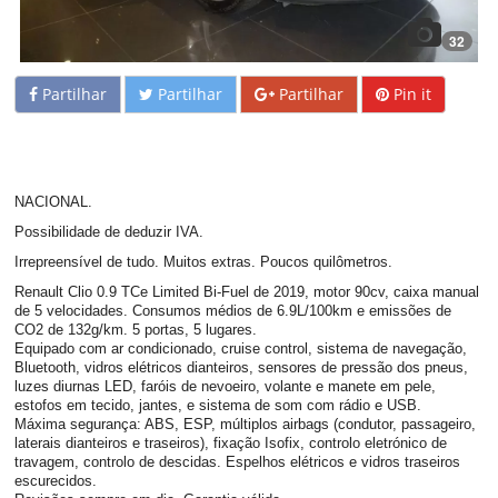
32
Partilhar
Partilhar
Partilhar
Pin it
NACIONAL.
Possibilidade de deduzir IVA.
Irrepreensível de tudo. Muitos extras. Poucos quilômetros.
Renault Clio 0.9 TCe Limited Bi-Fuel de 2019, motor 90cv, caixa manual
de 5 velocidades. Consumos médios de 6.9L/100km e emissões de
CO2 de 132g/km. 5 portas, 5 lugares.
Equipado com ar condicionado, cruise control, sistema de navegação,
Bluetooth, vidros elétricos dianteiros, sensores de pressão dos pneus,
luzes diurnas LED, faróis de nevoeiro, volante e manete em pele,
estofos em tecido, jantes, e sistema de som com rádio e USB.
Máxima segurança: ABS, ESP, múltiplos airbags (condutor, passageiro,
laterais dianteiros e traseiros), fixação Isofix, controlo eletrónico de
travagem, controlo de descidas. Espelhos elétricos e vidros traseiros
escurecidos.