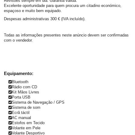
Revisões sempre em dia. Garantia válida.
Excelente oportunidade para quem procura um citadino económico,
espaçoso e muito bem equipado.
Despesas administrativas 300 € (IVA incluído).
Todas as informações presentes neste anúncio devem ser confirmadas
com o vendedor.
Equipamento:
Bluetooth
Rádio com CD
Kit Mãos Livres
Porta USB
Sistema de Navegação / GPS
Sistema de som
Ecrã táctil
AC manual
Estofos em Tecido
Volante em Pele
Volante Desportivo