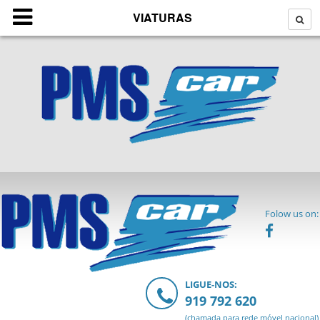
VIATURAS
Folow us on:
LIGUE-NOS:
919 792 620
(chamada para rede móvel nacional)