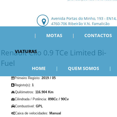
Avenida Portas do Minho, 193 - EN14,
4760-706 Ribeirão V.N. Famalicão
|
MOTAS
|
CONTACTOS
Renault Clio 0.9 TCe Limited Bi-
VIATURAS
Fuel
HOME
|
QUEM SOMOS
|
Primeiro Registo:
2019 / 05
Registo(s):
1
Quilómetros:
116.904 Km
Cilindrada / Potência:
898Cc / 90Cv
Combustivel:
GPL
Caixa de velocidades:
Manual