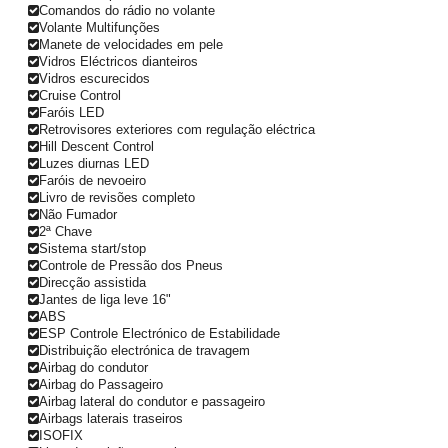
Comandos do rádio no volante
Volante Multifunções
Manete de velocidades em pele
Vidros Eléctricos dianteiros
Vidros escurecidos
Cruise Control
Faróis LED
Retrovisores exteriores com regulação eléctrica
Hill Descent Control
Luzes diurnas LED
Faróis de nevoeiro
Livro de revisões completo
Não Fumador
2ª Chave
Sistema start/stop
Controle de Pressão dos Pneus
Direcção assistida
Jantes de liga leve 16"
ABS
ESP Controle Electrónico de Estabilidade
Distribuição electrónica de travagem
Airbag do condutor
Airbag do Passageiro
Airbag lateral do condutor e passageiro
Airbags laterais traseiros
ISOFIX