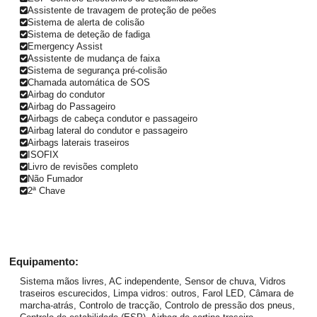
Assistente de travagem de proteção de peões
Sistema de alerta de colisão
Sistema de deteção de fadiga
Emergency Assist
Assistente de mudança de faixa
Sistema de segurança pré-colisão
Chamada automática de SOS
Airbag do condutor
Airbag do Passageiro
Airbags de cabeça condutor e passageiro
Airbag lateral do condutor e passageiro
Airbags laterais traseiros
ISOFIX
Livro de revisões completo
Não Fumador
2ª Chave
Equipamento:
Sistema mãos livres, AC independente, Sensor de chuva, Vidros
traseiros escurecidos, Limpa vidros: outros, Farol LED, Câmara de
marcha-atrás, Controlo de tracção, Controlo de pressão dos pneus,