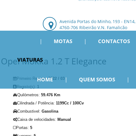
Avenida Portas do Minho, 193 - EN14,
4760-706 Ribeirão V.N. Famalicão
|
MOTAS
|
CONTACTOS
Opel Mokka 1.2 T Elegance
VIATURAS
HOME
|
QUEM SOMOS
|
Primeiro Registo:
2022 / 03
Registo(s):
1
Quilómetros:
59.476 Km
Cilindrada / Potência:
1199Cc / 100Cv
Combustivel:
Gasolina
Caixa de velocidades:
Manual
Portas:
5