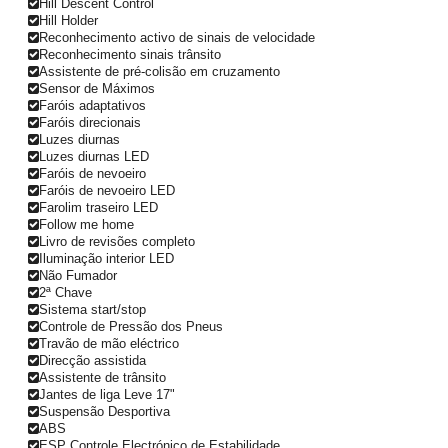
Hill Descent Control
Hill Holder
Reconhecimento activo de sinais de velocidade
Reconhecimento sinais trânsito
Assistente de pré-colisão em cruzamento
Sensor de Máximos
Faróis adaptativos
Faróis direcionais
Luzes diurnas
Luzes diurnas LED
Faróis de nevoeiro
Faróis de nevoeiro LED
Farolim traseiro LED
Follow me home
Livro de revisões completo
Iluminação interior LED
Não Fumador
2ª Chave
Sistema start/stop
Controle de Pressão dos Pneus
Travão de mão eléctrico
Direcção assistida
Assistente de trânsito
Jantes de liga Leve 17"
Suspensão Desportiva
ABS
ESP Controle Electrónico de Estabilidade