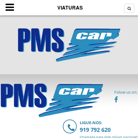
VIATURAS
Folow us on:
LIGUE-NOS:
919 792 620
(chamada para rede móvel nacional)