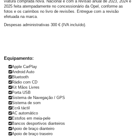
viatura comprada nova. Nacional e com a revisão anual de 2023, 2024 e
2025 feita atempadamente no concessionário da Opel, conforme as
fotos e os carimbos no livro de revisões. Entregue com a revisão
efetuada na marca.
Despesas administrativas 300 € (IVA incluído).
Equipamento:
Apple CarPlay
Android Auto
Bluetooth
Rádio com CD
Kit Mãos Livres
Porta USB
Sistema de Navegação / GPS
Sistema de som
Ecrã táctil
AC automático
Estofos em meia-pele
Bancos desportivos dianteiros
Apoio de braço dianteiro
Apoio de braço traseiro