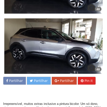
48
48
Partilhar
Partilhar
Partilhar
Pin it
Irrepreensível, muitos extras inclusive a pintura bicolor. Um só dono,