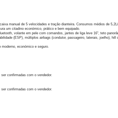
, caixa manual de 5 velocidades e tração dianteira. Consumos médios de 5,
cura um citadino económico, prático e bem equipado.
luetooth, volante em pele com comandos, jantes de liga leve 16'', teto panorâm
abilidade (ESP), múltiplos airbags (condutor, passageiro, laterais, joelho), hi
no moderno, económico e seguro.
 ser confirmadas com o vendedor.
 ser confirmadas com o vendedor.