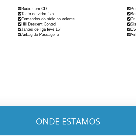
Rádio com CD
Po
Tecto de vidro fixo
Ba
Comandos do rádio no volante
Cru
Hill Descent Control
Sis
Jantes de liga leve 16"
ES
Airbag do Passageiro
Air
ONDE ESTAMOS