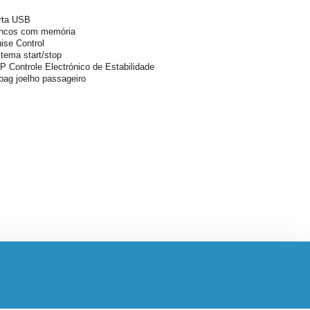
rta USB
ncos com memória
ise Control
tema start/stop
P Controle Electrónico de Estabilidade
bag joelho passageiro