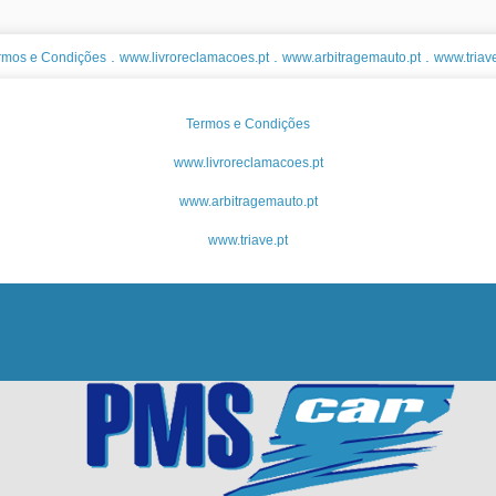
.
.
.
rmos e Condições
www.livroreclamacoes.pt
www.arbitragemauto.pt
www.triave
Termos e Condições
www.livroreclamacoes.pt
www.arbitragemauto.pt
www.triave.pt