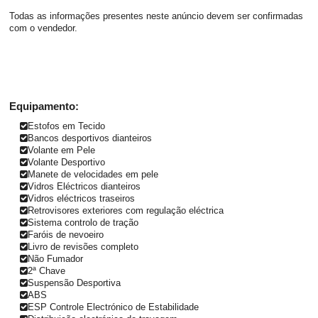
Todas as informações presentes neste anúncio devem ser confirmadas
com o vendedor.
Equipamento:
Estofos em Tecido
Bancos desportivos dianteiros
Volante em Pele
Volante Desportivo
Manete de velocidades em pele
Vidros Eléctricos dianteiros
Vidros eléctricos traseiros
Retrovisores exteriores com regulação eléctrica
Sistema controlo de tração
Faróis de nevoeiro
Livro de revisões completo
Não Fumador
2ª Chave
Suspensão Desportiva
ABS
ESP Controle Electrónico de Estabilidade