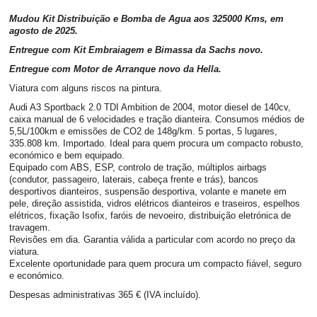
Mudou Kit Distribuição e Bomba de Agua aos 325000 Kms, em
agosto de 2025.
Entregue com Kit Embraiagem e Bimassa da Sachs novo.
Entregue com Motor de Arranque novo da Hella.
Viatura com alguns riscos na pintura.
Audi A3 Sportback 2.0 TDI Ambition de 2004, motor diesel de 140cv,
caixa manual de 6 velocidades e tração dianteira. Consumos médios de
5,5L/100km e emissões de CO2 de 148g/km. 5 portas, 5 lugares,
335.808 km. Importado. Ideal para quem procura um compacto robusto,
económico e bem equipado.
Equipado com ABS, ESP, controlo de tração, múltiplos airbags
(condutor, passageiro, laterais, cabeça frente e trás), bancos
desportivos dianteiros, suspensão desportiva, volante e manete em
pele, direção assistida, vidros elétricos dianteiros e traseiros, espelhos
elétricos, fixação Isofix, faróis de nevoeiro, distribuição eletrónica de
travagem.
Revisões em dia. Garantia válida a particular com acordo no preço da
viatura.
Excelente oportunidade para quem procura um compacto fiável, seguro
e económico.
Despesas administrativas 365 € (IVA incluído).