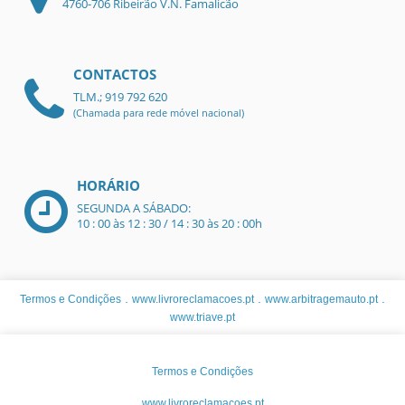
4760-706 Ribeirão V.N. Famalicão
CONTACTOS
TLM.; 919 792 620
(Chamada para rede móvel nacional)
HORÁRIO
SEGUNDA A SÁBADO:
10 : 00 às 12 : 30 / 14 : 30 às 20 : 00h
.
.
.
Termos e Condições
www.livroreclamacoes.pt
www.arbitragemauto.pt
www.triave.pt
Termos e Condições
www.livroreclamacoes.pt