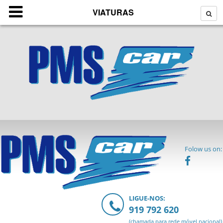
VIATURAS
Folow us on:
LIGUE-NOS:
919 792 620
(chamada para rede móvel nacional)