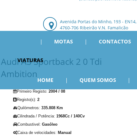
Avenida Portas do Minho, 193 - EN14,
4760-706 Ribeirão V.N. Famalicão
|
MOTAS
|
CONTACTOS
Audi A3 Sportback 2 0 Tdi
VIATURAS
Ambition
HOME
|
QUEM SOMOS
|
Primeiro Registo:
2004 / 08
Registo(s):
2
Quilómetros:
335.808 Km
Cilindrada / Potência:
1968Cc / 140Cv
Combustivel:
Gasóleo
Caixa de velocidades:
Manual