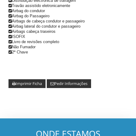
Distribuição electrónica de travagem
Travão assistido eletronicamente
Airbag do condutor
Airbag do Passageiro
Airbags de cabeça condutor e passageiro
Airbag lateral do condutor e passageiro
Airbags cabeça traseiros
ISOFIX
Livro de revisões completo
Não Fumador
2ª Chave
Imprimir Ficha
Pedir Informações
ONDE ESTAMOS